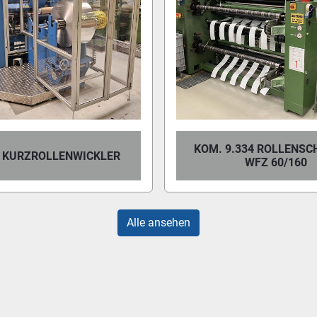
KOM. 9.334 ROLLENSC
 KURZROLLENWICKLER
WFZ 60/160
Alle ansehen