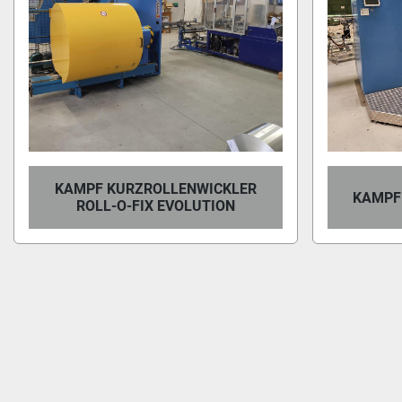
KAMPF KURZROLLENWICKLER
KAMPF
ROLL-O-FIX EVOLUTION