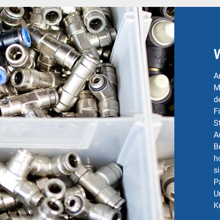
A
M
d
F
S
A
B
h
s
P
U
K