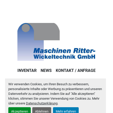
INVENTAR
NEWS
KONTAKT / ANFRAGE
IMPRESSUM
DATENSCHUTZERKLÄRUNG
AGB
Wir verwenden Cookies, um Ihren Besuch zu verbessern,
personalisierte Inhalte oder Werbung zu präsentieren und unseren
Machinio System
-Website von
Machinio
Datenverkehr zu analysieren. Indem Sie auf "Alle akzeptieren"
klicken, stimmen Sie unserer Verwendung von Cookies zu. Mehr
Cookie-Einstellungen
über unsere
Datenschutzerklärung
.
Akzeptieren
Ablehnen
Mehr erfahren